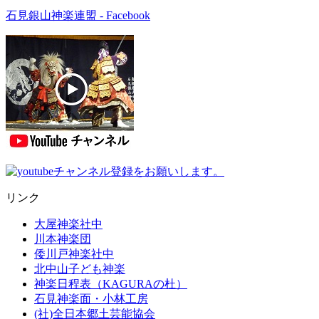
石見銀山神楽連盟 - Facebook
リンク
大屋神楽社中
川本神楽団
倭川戸神楽社中
北中山子ども神楽
神楽日程表（KAGURAの杜）
石見神楽面・小林工房
(社)全日本郷土芸能協会