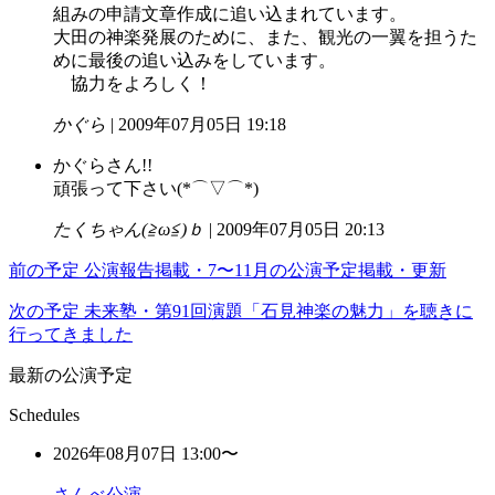
組みの申請文章作成に追い込まれています。
大田の神楽発展のために、また、観光の一翼を担うた
めに最後の追い込みをしています。
協力をよろしく！
かぐら
| 2009年07月05日 19:18
かぐらさん!!
頑張って下さい(*⌒▽⌒*)
たくちゃん(≧ω≦)ｂ
| 2009年07月05日 20:13
前の予定
公演報告掲載・7〜11月の公演予定掲載・更新
次の予定
未来塾・第91回演題「石見神楽の魅力」を聴きに
行ってきました
最新の公演予定
Schedules
2026年08月07日 13:00〜
さんべ公演