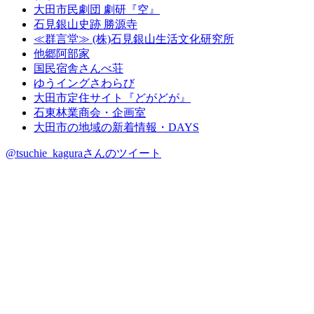
大田市民劇団 劇研『空』
石見銀山史跡 勝源寺
≪群言堂≫ (株)石見銀山生活文化研究所
他郷阿部家
国民宿舎さんべ荘
ゆうイングさわらび
大田市定住サイト『どがどが』
石東林業商会・企画室
大田市の地域の新着情報・DAYS
@tsuchie_kaguraさんのツイート