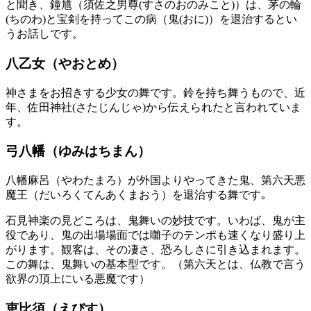
と聞き、鐘馗（須佐之男尊(すさのおのみこと)）は、茅の輪
(ちのわ)と宝剣を持ってこの病（鬼(おに)）を退治するとい
うお話しです。
八乙女（やおとめ）
神さまをお招きする少女の舞です。鈴を持ち舞うもので、近
年、佐田神社(さたじんじゃ)から伝えられたと言われていま
す。
弓八幡（ゆみはちまん）
八幡麻呂（やわたまろ）が外国よりやってきた鬼、第六天悪
魔王（だいろくてんあくまおう）を退治する舞です｡
石見神楽の見どころは、鬼舞いの妙技です。いわば、鬼が主
役であり、鬼の出場場面では囃子のテンポも速くなり盛り上
がります。観客は、その凄さ、恐ろしさに引き込まれます。
この舞は、鬼舞いの基本型です。（第六天とは、仏教で言う
欲界の頂上にいる悪魔です）
恵比須（えびす）