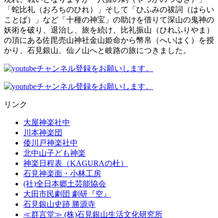
「蛇比礼（おろちのひれ）」そして「ひふみの祓詞（はらい
ことば）」など「十種の神宝」の助けを借りて深山の鬼神の
妖術を破り、退治し、旅を続け、比礼振山（ひれふりやま）
の頂にある佐毘売山神社金山姫命から幣帛（へいはく）を授
かり、石見銀山、仙ノ山へと岐路の旅につきました。
リンク
大屋神楽社中
川本神楽団
倭川戸神楽社中
北中山子ども神楽
神楽日程表（KAGURAの杜）
石見神楽面・小林工房
(社)全日本郷土芸能協会
大田市民劇団 劇研『空』
石見銀山史跡 勝源寺
≪群言堂≫ (株)石見銀山生活文化研究所