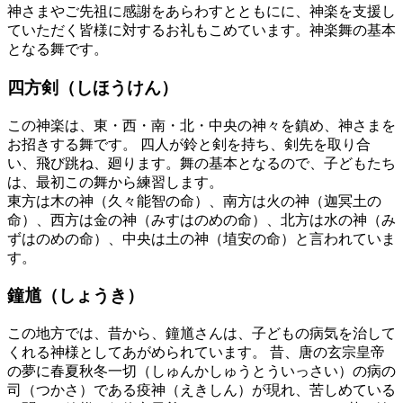
神さまやご先祖に感謝をあらわすとともにに、神楽を支援し
ていただく皆様に対するお礼もこめています。神楽舞の基本
となる舞です。
四方剣（しほうけん）
この神楽は、東・西・南・北・中央の神々を鎮め、神さまを
お招きする舞です。 四人が鈴と剣を持ち、剣先を取り合
い、飛び跳ね、廻ります。舞の基本となるので、子どもたち
は、最初この舞から練習します。
東方は木の神（久々能智の命）、南方は火の神（迦冥土の
命）、西方は金の神（みすはのめの命）、北方は水の神（み
ずはのめの命）、中央は土の神（埴安の命）と言われていま
す。
鐘馗（しょうき）
この地方では、昔から、鐘馗さんは、子どもの病気を治して
くれる神様としてあがめられています。 昔、唐の玄宗皇帝
の夢に春夏秋冬一切（しゅんかしゅうとういっさい）の病の
司（つかさ）である疫神（えきしん）が現れ、苦しめている