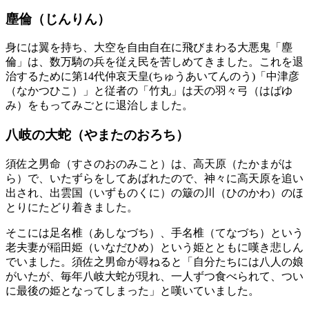
塵倫（じんりん）
身には翼を持ち、大空を自由自在に飛びまわる大悪鬼「塵
倫」は、数万騎の兵を従え民を苦しめてきました。これを退
治するために第14代仲哀天皇(ちゅうあいてんのう)「中津彦
（なかつひこ）」と従者の「竹丸」は天の羽々弓（はばゆ
み）をもってみごとに退治しました。
八岐の大蛇（やまたのおろち）
須佐之男命（すさのおのみこと）は、高天原（たかまがは
ら）で、いたずらをしてあばれたので、神々に高天原を追い
出され、出雲国（いずものくに）の簸の川（ひのかわ）のほ
とりにたどり着きました。
そこには足名椎（あしなづち）、手名椎（てなづち）という
老夫妻が稲田姫（いなだひめ）という姫とともに嘆き悲しん
でいました。須佐之男命が尋ねると「自分たちには八人の娘
がいたが、毎年八岐大蛇が現れ、一人ずつ食べられて、つい
に最後の姫となってしまった」と嘆いていました。