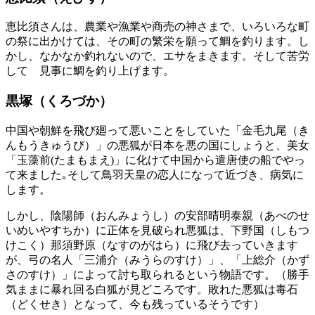
恵比須さんは、農業や漁業や商売の神さまで、いろいろな町
の祭に出かけては、その町の繁栄を願って鯛を釣ります。し
かし、なかなか釣れないので、エサをまきます。そして苦労
して 見事に鯛を釣り上げます。
黒塚（くろづか）
中国や朝鮮を飛び廻って悪いことをしていた「金毛九尾（き
んもうきゅうび）」の悪狐が日本を悪の国にしょうと、美女
「玉藻前(たまもまえ)」に化けて中国から遣唐使の船でやっ
て来ました｡そして鳥羽天皇の恋人になって近づき、病気に
します。
しかし、陰陽師（おんみょうし）の安部晴明泰親（あべのせ
いめいやすちか）に正体を見破られ悪狐は、下野国（しもつ
けこく）那須野原（なすのがはら）に飛び去っていきます
が、弓の名人「三浦介（みうらのすけ）」、「上総介（かず
さのすけ）」によって討ち取られるという物語です。（勝手
気ままに暴れ回る白狐が見どころです。敗れた悪狐は毒石
（どくせき）となって、今も残っているそうです）