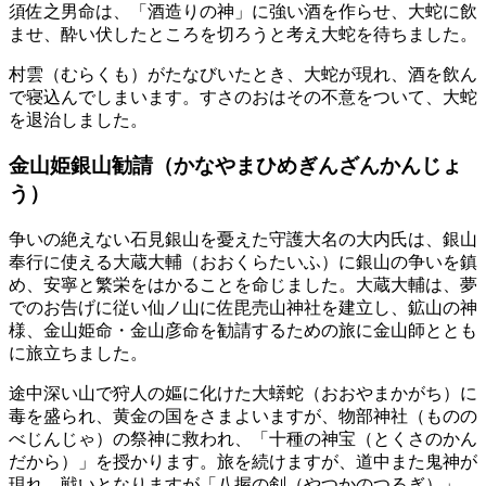
須佐之男命は、「酒造りの神」に強い酒を作らせ、大蛇に飲
ませ、酔い伏したところを切ろうと考え大蛇を待ちました。
村雲（むらくも）がたなびいたとき、大蛇が現れ、酒を飲ん
で寝込んでしまいます。すさのおはその不意をついて、大蛇
を退治しました。
金山姫銀山勧請（かなやまひめぎんざんかんじょ
う）
争いの絶えない石見銀山を憂えた守護大名の大内氏は、銀山
奉行に使える大蔵大輔（おおくらたいふ）に銀山の争いを鎮
め、安寧と繁栄をはかることを命じました。大蔵大輔は、夢
でのお告げに従い仙ノ山に佐毘売山神社を建立し、鉱山の神
様、金山姫命・金山彦命を勧請するための旅に金山師ととも
に旅立ちました。
途中深い山で狩人の嫗に化けた大蠎蛇（おおやまかがち）に
毒を盛られ、黄金の国をさまよいますが、物部神社（ものの
べじんじゃ）の祭神に救われ、「十種の神宝（とくさのかん
だから）」を授かります。旅を続けますが、道中また鬼神が
現れ、戦いとなりますが「八握の剣（やつかのつるぎ）」