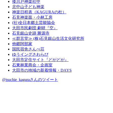
倭川戸神楽社中
北中山子ども神楽
神楽日程表（KAGURAの杜）
石見神楽面・小林工房
(社)全日本郷土芸能協会
大田市民劇団 劇研『空』
石見銀山史跡 勝源寺
≪群言堂≫ (株)石見銀山生活文化研究所
他郷阿部家
国民宿舎さんべ荘
ゆうイングさわらび
大田市定住サイト『どがどが』
石東林業商会・企画室
大田市の地域の新着情報・DAYS
@tsuchie_kaguraさんのツイート