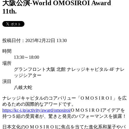
大阪公演-World OMOSIROI Award
11th.
投稿日付：2025年2月22日 13:30
時間
13:30～18:00
場所
グランフロント大阪 北館 ナレッジキャピタル 4F ナレ
ッジシアター
演目
八岐大蛇
ナレッジキャピタルのコアバリュー「O M O S I R O I 」を広
めるための国際的なアワードです。
https://kc-i.jp/activity/award/omosiroi/
O M O S I R O Iアイデアを
持つ５組の受賞者が、驚きと発見のパフォーマンスを披露！
日本文化のO M O S I R O Iに焦点を当てた進化系和菓子やパ