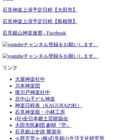
石見神楽上演予定日程【大田市】
石見神楽上演予定日程【島根県】
石見銀山神楽連盟 - Facebook
リンク
大屋神楽社中
川本神楽団
倭川戸神楽社中
北中山子ども神楽
神楽日程表（KAGURAの杜）
石見神楽面・小林工房
(社)全日本郷土芸能協会
大田市民劇団 劇研『空』
石見銀山史跡 勝源寺
≪群言堂≫ (株)石見銀山生活文化研究所