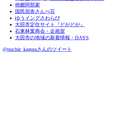
他郷阿部家
国民宿舎さんべ荘
ゆうイングさわらび
大田市定住サイト『どがどが』
石東林業商会・企画室
大田市の地域の新着情報・DAYS
@tsuchie_kaguraさんのツイート