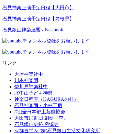
石見神楽上演予定日程【大田市】
石見神楽上演予定日程【島根県】
石見銀山神楽連盟 - Facebook
リンク
大屋神楽社中
川本神楽団
倭川戸神楽社中
北中山子ども神楽
神楽日程表（KAGURAの杜）
石見神楽面・小林工房
(社)全日本郷土芸能協会
大田市民劇団 劇研『空』
石見銀山史跡 勝源寺
≪群言堂≫ (株)石見銀山生活文化研究所