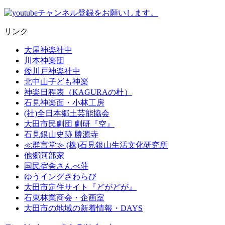
リンク
大屋神楽社中
川本神楽団
倭川戸神楽社中
北中山子ども神楽
神楽日程表（KAGURAの杜）
石見神楽面・小林工房
(社)全日本郷土芸能協会
大田市民劇団 劇研『空』
石見銀山史跡 勝源寺
≪群言堂≫ (株)石見銀山生活文化研究所
他郷阿部家
国民宿舎さんべ荘
ゆうイングさわらび
大田市定住サイト『どがどが』
石東林業商会・企画室
大田市の地域の新着情報・DAYS