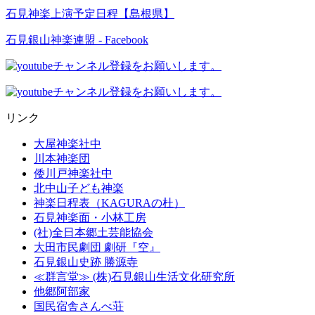
石見神楽上演予定日程【島根県】
石見銀山神楽連盟 - Facebook
リンク
大屋神楽社中
川本神楽団
倭川戸神楽社中
北中山子ども神楽
神楽日程表（KAGURAの杜）
石見神楽面・小林工房
(社)全日本郷土芸能協会
大田市民劇団 劇研『空』
石見銀山史跡 勝源寺
≪群言堂≫ (株)石見銀山生活文化研究所
他郷阿部家
国民宿舎さんべ荘