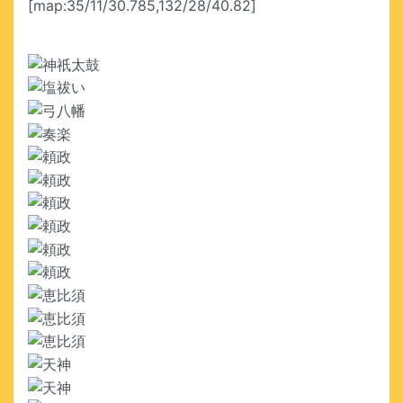
[map:35/11/30.785,132/28/40.82]