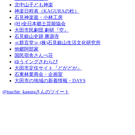
北中山子ども神楽
神楽日程表（KAGURAの杜）
石見神楽面・小林工房
(社)全日本郷土芸能協会
大田市民劇団 劇研『空』
石見銀山史跡 勝源寺
≪群言堂≫ (株)石見銀山生活文化研究所
他郷阿部家
国民宿舎さんべ荘
ゆうイングさわらび
大田市定住サイト『どがどが』
石東林業商会・企画室
大田市の地域の新着情報・DAYS
@tsuchie_kaguraさんのツイート