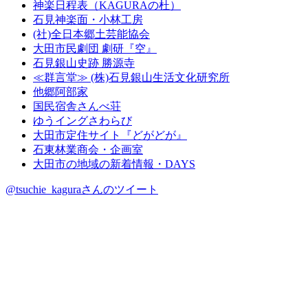
神楽日程表（KAGURAの杜）
石見神楽面・小林工房
(社)全日本郷土芸能協会
大田市民劇団 劇研『空』
石見銀山史跡 勝源寺
≪群言堂≫ (株)石見銀山生活文化研究所
他郷阿部家
国民宿舎さんべ荘
ゆうイングさわらび
大田市定住サイト『どがどが』
石東林業商会・企画室
大田市の地域の新着情報・DAYS
@tsuchie_kaguraさんのツイート