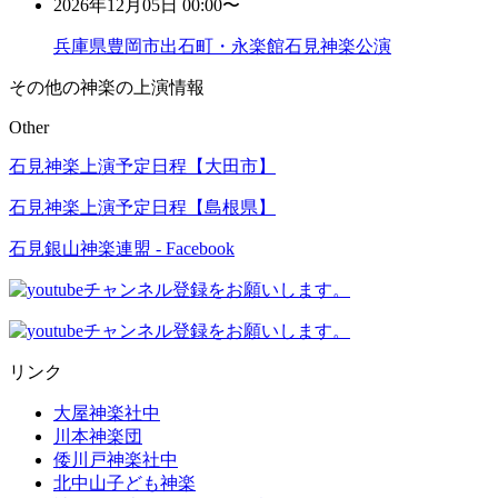
2026年12月05日 00:00〜
兵庫県豊岡市出石町・永楽館石見神楽公演
その他の神楽の上演情報
Other
石見神楽上演予定日程【大田市】
石見神楽上演予定日程【島根県】
石見銀山神楽連盟 - Facebook
リンク
大屋神楽社中
川本神楽団
倭川戸神楽社中
北中山子ども神楽