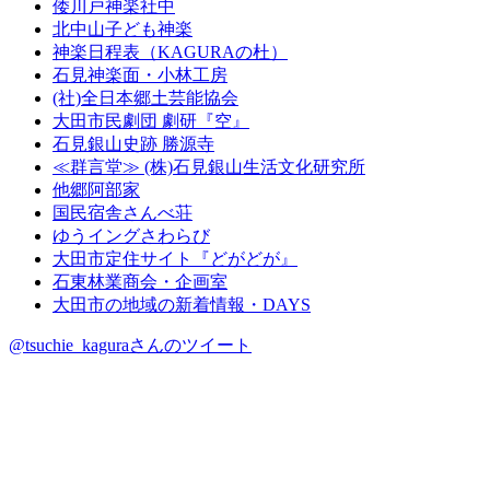
倭川戸神楽社中
北中山子ども神楽
神楽日程表（KAGURAの杜）
石見神楽面・小林工房
(社)全日本郷土芸能協会
大田市民劇団 劇研『空』
石見銀山史跡 勝源寺
≪群言堂≫ (株)石見銀山生活文化研究所
他郷阿部家
国民宿舎さんべ荘
ゆうイングさわらび
大田市定住サイト『どがどが』
石東林業商会・企画室
大田市の地域の新着情報・DAYS
@tsuchie_kaguraさんのツイート