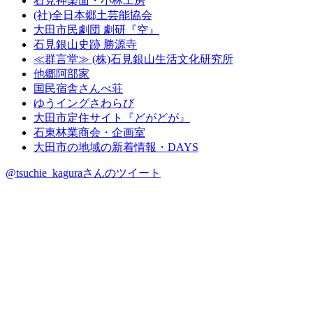
石見神楽面・小林工房
(社)全日本郷土芸能協会
大田市民劇団 劇研『空』
石見銀山史跡 勝源寺
≪群言堂≫ (株)石見銀山生活文化研究所
他郷阿部家
国民宿舎さんべ荘
ゆうイングさわらび
大田市定住サイト『どがどが』
石東林業商会・企画室
大田市の地域の新着情報・DAYS
@tsuchie_kaguraさんのツイート