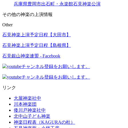
兵庫県豊岡市出石町・永楽館石見神楽公演
その他の神楽の上演情報
Other
石見神楽上演予定日程【大田市】
石見神楽上演予定日程【島根県】
石見銀山神楽連盟 - Facebook
リンク
大屋神楽社中
川本神楽団
倭川戸神楽社中
北中山子ども神楽
神楽日程表（KAGURAの杜）