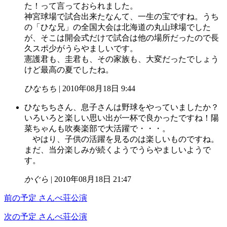
た！って言っておられました。
神宮球場で試合出来たなんて、一生の宝ですね。うち
の「ひな兄」の全国大会は北海道の丸山球場でした
が、そこは開会式だけで試合は他の場所だったので長
久スポ少がうらやましいです。
憲護君も、圭君も、その家族も、大変だったでしょう
けど最高の夏でしたね。
ひなちち
| 2010年08月18日 9:44
ひなちちさん、息子さんは野球をやっていましたか？
いろいろと楽しい思い出が一杯で良かったですね！陽
菜ちゃんも吹奏楽部で大活躍で・・・。
やはり、子供の活躍を見るのは楽しいものですね。
まだ、当分楽しみが続くようでうらやましいようで
す。
かぐら
| 2010年08月18日 21:47
前の予定
さんべ荘公演
次の予定
さんべ荘公演