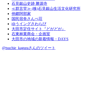
石見銀山史跡 勝源寺
≪群言堂≫ (株)石見銀山生活文化研究所
他郷阿部家
国民宿舎さんべ荘
ゆうイングさわらび
大田市定住サイト『どがどが』
石東林業商会・企画室
大田市の地域の新着情報・DAYS
@tsuchie_kaguraさんのツイート