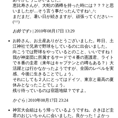
恵比寿さんが、大蛇の酒樽を持った時には？？？と思
いましたが…そう言う事だったんですね^_^;
まだまだ、暑い日が続きますが、頑張ってください～
(^^)
お鈴です♪
| 2010年08月17日 13:29
お鈴さん、お土産ありがとうございました。昨日、土
江神社で兄弟で野球をしているのに出会いました。
向こうでは野球をやっているとのこと、いいですね！
我が神楽団に所属するサードで４番の憲護君、ライト
で８番の圭君（来年はキャプテンとの噂もある？）大
活躍とは行かなかったようですが、全国のレベルを実
感、今後に生きることでしょう。
それにしても２人にとってはドイツ、東京と最高の夏
休みとなったことでしょう。
残り待っているのは宿題地獄？ですよ。
かぐら
| 2010年08月17日 23:24
神宮大会組はもう帰っているようですね。さきほど圭
君のおじいちゃんに会いました。良かった！よかっ