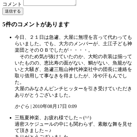
コメント
送信する
5件のコメントがあります
今日、２１日は急遽、大屋に無理を言って代わっても
らいました。でも、大方のメンバーが、土江子ども神
楽団とそのＯＢでしたが・・・・。
そのため気が抜けていたのか、大蛇の衣装は揃って
いたものの、恵比寿の面がない、鯛がない、魚籠がな
いと大騒ぎ、急遽三瓶山神代神楽社中の団長に連絡を
取り借用して事なきを得ましたが、冷や汗もんでし
た。
大屋のみなさんピンチヒッターを引き受けていただき
ありがとうございました。
かぐら
| 2010年08月17日 0:09
三瓶夏神楽、お疲れ様でした～(^^)
過密スケジュールの中にも関わらず、素敵な舞を見せ
て頂きました～♪
ありがとうございました。