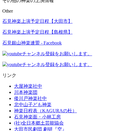
その他の神楽の上演情報
Other
石見神楽上演予定日程【大田市】
石見神楽上演予定日程【島根県】
石見銀山神楽連盟 - Facebook
リンク
大屋神楽社中
川本神楽団
倭川戸神楽社中
北中山子ども神楽
神楽日程表（KAGURAの杜）
石見神楽面・小林工房
(社)全日本郷土芸能協会
大田市民劇団 劇研『空』