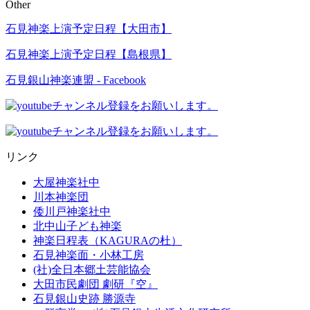
Other
石見神楽上演予定日程【大田市】
石見神楽上演予定日程【島根県】
石見銀山神楽連盟 - Facebook
リンク
大屋神楽社中
川本神楽団
倭川戸神楽社中
北中山子ども神楽
神楽日程表（KAGURAの杜）
石見神楽面・小林工房
(社)全日本郷土芸能協会
大田市民劇団 劇研『空』
石見銀山史跡 勝源寺