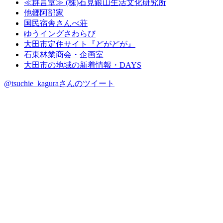
≪群言堂≫ (株)石見銀山生活文化研究所
他郷阿部家
国民宿舎さんべ荘
ゆうイングさわらび
大田市定住サイト『どがどが』
石東林業商会・企画室
大田市の地域の新着情報・DAYS
@tsuchie_kaguraさんのツイート