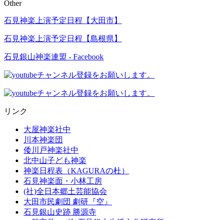
Other
石見神楽上演予定日程【大田市】
石見神楽上演予定日程【島根県】
石見銀山神楽連盟 - Facebook
リンク
大屋神楽社中
川本神楽団
倭川戸神楽社中
北中山子ども神楽
神楽日程表（KAGURAの杜）
石見神楽面・小林工房
(社)全日本郷土芸能協会
大田市民劇団 劇研『空』
石見銀山史跡 勝源寺