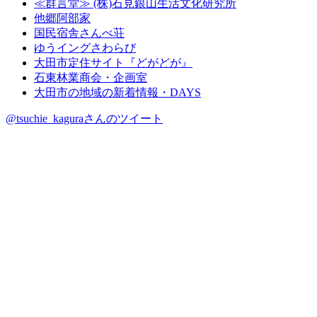
≪群言堂≫ (株)石見銀山生活文化研究所
他郷阿部家
国民宿舎さんべ荘
ゆうイングさわらび
大田市定住サイト『どがどが』
石東林業商会・企画室
大田市の地域の新着情報・DAYS
@tsuchie_kaguraさんのツイート