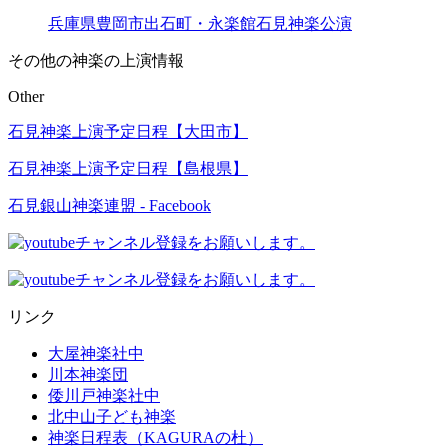
兵庫県豊岡市出石町・永楽館石見神楽公演
その他の神楽の上演情報
Other
石見神楽上演予定日程【大田市】
石見神楽上演予定日程【島根県】
石見銀山神楽連盟 - Facebook
リンク
大屋神楽社中
川本神楽団
倭川戸神楽社中
北中山子ども神楽
神楽日程表（KAGURAの杜）