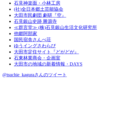
石見神楽面・小林工房
(社)全日本郷土芸能協会
大田市民劇団 劇研『空』
石見銀山史跡 勝源寺
≪群言堂≫ (株)石見銀山生活文化研究所
他郷阿部家
国民宿舎さんべ荘
ゆうイングさわらび
大田市定住サイト『どがどが』
石東林業商会・企画室
大田市の地域の新着情報・DAYS
@tsuchie_kaguraさんのツイート