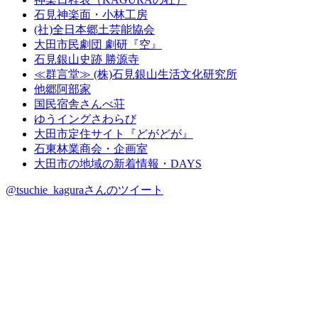
石見神楽面・小林工房
(社)全日本郷土芸能協会
大田市民劇団 劇研『空』
石見銀山史跡 勝源寺
≪群言堂≫ (株)石見銀山生活文化研究所
他郷阿部家
国民宿舎さんべ荘
ゆうイングさわらび
大田市定住サイト『どがどが』
石東林業商会・企画室
大田市の地域の新着情報・DAYS
@tsuchie_kaguraさんのツイート