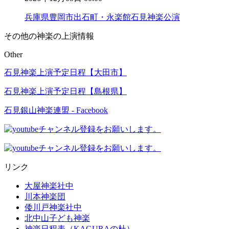
兵庫県豊岡市出石町・永楽館石見神楽公演
その他の神楽の上演情報
Other
石見神楽上演予定日程【大田市】
石見神楽上演予定日程【島根県】
石見銀山神楽連盟 - Facebook
リンク
大屋神楽社中
川本神楽団
倭川戸神楽社中
北中山子ども神楽
神楽日程表（KAGURAの杜）