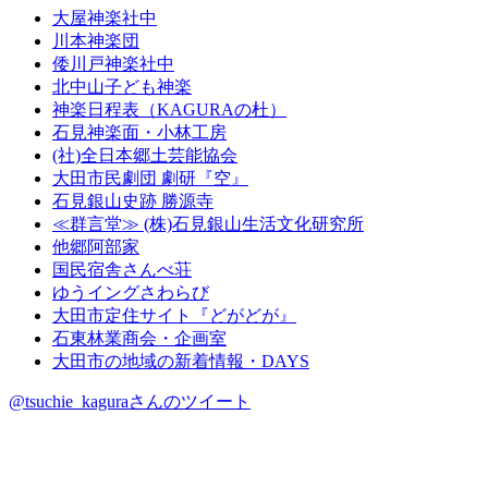
大屋神楽社中
川本神楽団
倭川戸神楽社中
北中山子ども神楽
神楽日程表（KAGURAの杜）
石見神楽面・小林工房
(社)全日本郷土芸能協会
大田市民劇団 劇研『空』
石見銀山史跡 勝源寺
≪群言堂≫ (株)石見銀山生活文化研究所
他郷阿部家
国民宿舎さんべ荘
ゆうイングさわらび
大田市定住サイト『どがどが』
石東林業商会・企画室
大田市の地域の新着情報・DAYS
@tsuchie_kaguraさんのツイート