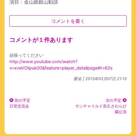
演目：金山姫銀山勧請
コメントを書く
コメントが１件あります
頑張ってください
http://www.youtube.com/watch?
v=xveVOtpuk00&feature=player_detailpage#t=62s
匿名
| 2013年03月07日 21:13
前の予定
次の予定
日登交流会
サンチャイルド長久さわらび
園公演