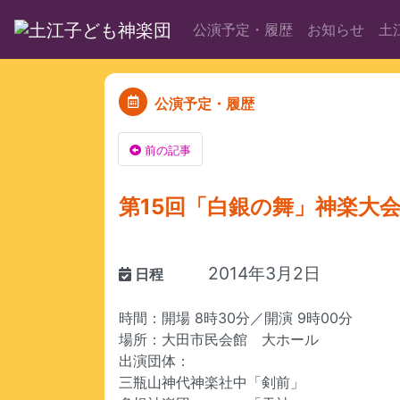
公演予定・履歴
お知らせ
土
公演予定・履歴
前の記事
第15回「白銀の舞」神楽大
2014年3月2日
日程
時間：開場 8時30分／開演 9時00分
場所：大田市民会館 大ホール
出演団体：
三瓶山神代神楽社中「剣前」