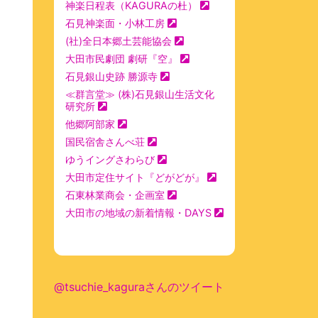
神楽日程表（KAGURAの杜）
石見神楽面・小林工房
(社)全日本郷土芸能協会
大田市民劇団 劇研『空』
石見銀山史跡 勝源寺
≪群言堂≫ (株)石見銀山生活文化
研究所
他郷阿部家
国民宿舎さんべ荘
ゆうイングさわらび
大田市定住サイト『どがどが』
石東林業商会・企画室
大田市の地域の新着情報・DAYS
@tsuchie_kaguraさんのツイート