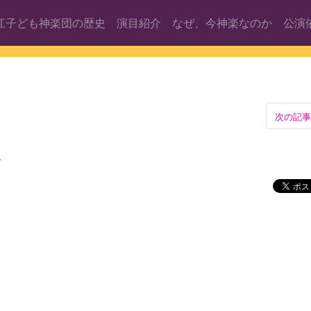
江子ども神楽団の歴史
演目紹介
なぜ、今神楽なのか
公演
次の記事
会