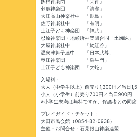
多根神楽団 「天神」
刺鹿神楽団 「清瀧」
大江高山神楽社中 「鹿島」
佐野神楽社中 「有明」
土江子ども神楽団 「神武」
忍原神楽団・地頭所神楽団合同「土蜘蛛」
大屋神楽社中 「於紅谷」
温泉津舞子連中 「日本武尊」
琴庄神楽団 「羅生門」
土江子ども神楽団 「大蛇」
入場料：
大人（中学生以上）前売り1,300円／当日1,5
小人（小学生）前売り700円／当日900円
※小学生未満は無料ですが、保護者との同
プレイガイド・チケット：
大田市民会館（0854-82-0938）
主催・お問合せ：石見銀山神楽連盟