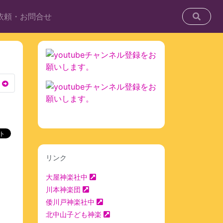
依頼・お問合せ
リンク
大屋神楽社中
川本神楽団
倭川戸神楽社中
北中山子ども神楽