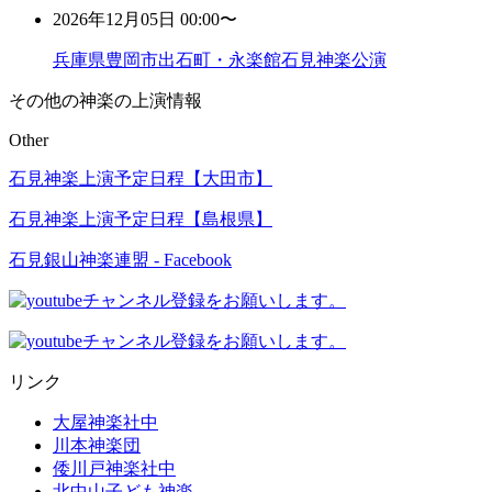
2026年12月05日 00:00〜
兵庫県豊岡市出石町・永楽館石見神楽公演
その他の神楽の上演情報
Other
石見神楽上演予定日程【大田市】
石見神楽上演予定日程【島根県】
石見銀山神楽連盟 - Facebook
リンク
大屋神楽社中
川本神楽団
倭川戸神楽社中
北中山子ども神楽