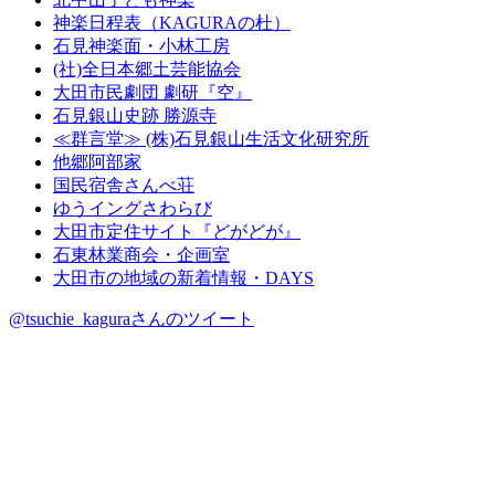
神楽日程表（KAGURAの杜）
石見神楽面・小林工房
(社)全日本郷土芸能協会
大田市民劇団 劇研『空』
石見銀山史跡 勝源寺
≪群言堂≫ (株)石見銀山生活文化研究所
他郷阿部家
国民宿舎さんべ荘
ゆうイングさわらび
大田市定住サイト『どがどが』
石東林業商会・企画室
大田市の地域の新着情報・DAYS
@tsuchie_kaguraさんのツイート