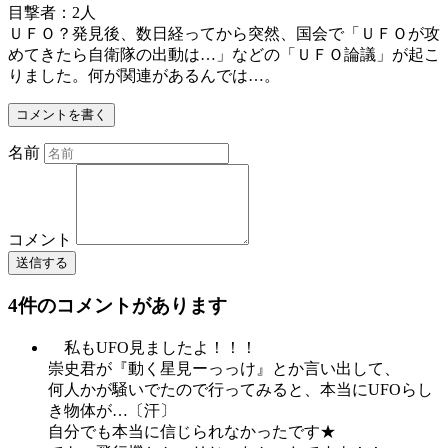
目撃者：2人
ＵＦＯ？発見後、数日経ってから突然、国会で「ＵＦＯが攻
めてきたら自衛隊の出動は…」などの「ＵＦＯ論議」が起こ
りました。何が関連があるんでは…。
コメントを書く
名前
コメント
送信する
4件のコメントがあります
私もUFO見ましたよ！！！
崇史君が『動く星見ーっっけ』とか言い出して、
何人かが騒いでたので行ってみると、本当にUFOらし
き物体が…〔汗〕
自分でも本当に信じられなかったです★