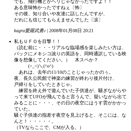
でも、飛行機とかヘリじゃなかったですよ！！
ある意味怖かったですねぇ〔怖〕
その後、知り合いや友達に話したんですが、
だれにも信じてもらえませんでした〔涙〕
kagra愛羅武勇♪
| 2008年01月08日 20:21
私もＵＦＯを目撃！！
（読む前に・・・リアルな臨場感を楽しみたい方は、
バックにメキシコ訛りの英語を、同時通訳している映
像を想像してください。） 木スペか？
(>_<)＼(^o^)
あれは、去年の11/10のことじゃったかのぅ。
夜、長久公民館で神楽の練習が終わり後片付け、
戸締りをしていたときじゃ。
練習を終え外で遊んでいた子供達が、騒ぎながらや
って来てUFOが飛んでると言うんで、疑いながら出て
みることに・・・、その日の夜空にはうす雲がかかっ
ていた。
騒ぐ子供達の指差す夜空を見上げると、そこには、な
んと！・・・・・。
（TVならここで、CMが入る。）