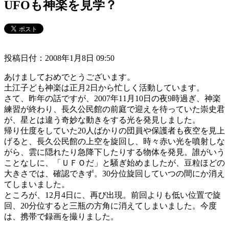
UFOも神楽を見学？
投稿日付：2008年1月8日 09:50
あけましておめでとうございます。
土江子ども神楽は正月2日から忙しく活動しています。
さて、昨年の話ですが、2007年11月10日の夜9時過ぎ、神楽
練習が終わり、長久公民館の前庭で迎えを待っていた崇史君
が、星とは違う奇妙な動きをする光を発見しました。
帰り仕度をしていた20人ばかりの団員や保護者も夜空を見上
げると、長久公民館の上空を旋回し、時々赤い光を噴射しな
がら、雲に隠れたり急降下したりする物体を発見。誰がいう
ことなしに、「ＵＦＯだ」と騒ぎ始めましたが、豆粒ほどの
大きさでは、確認できず。30分位旋回していつの間にか消え
てしまいました。
ところが、12月4日に、再び出現。前回よりも低い位置で旋
回、20分位すると三瓶の方角に消えてしまいました。今度
は、携帯で録画を撮りました。