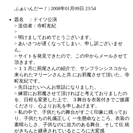
ふぁいんだー！
| 2008年01月09日 23:54
題名 ：ドイツ公演
> 送信者：寺町友紀
>
> 明けましておめでとうございます。
> あいさつが遅くなってしまい、申し訳ございませ
ん。
> サイトを発見できたので、この中からメールさせて
頂きます。
> １１月に荊尾さんの紹介で、サンフランシスコから
来られたマリーンさんと共 にお邪魔させて頂いた、寺
町友紀です。
> 先日はたいへんお世話になりました。
> 練習にお邪魔させて頂ければと考えておりましたの
を、日程も変更した上で、 ３舞台を衣装付きでご披露
くださり、心よりお礼を申しあげます。
> 私の中で、子供たちの舞台がすごく印象に残ってお
り、子供たちの礼儀正しく 一生懸命なところ、衣装の
素晴らしさ、子供なのに迫力のある舞台、そして伝 統
がきちんと継承されているところに大変感