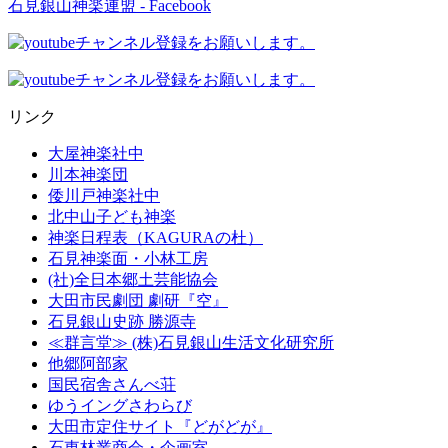
石見銀山神楽連盟 - Facebook
リンク
大屋神楽社中
川本神楽団
倭川戸神楽社中
北中山子ども神楽
神楽日程表（KAGURAの杜）
石見神楽面・小林工房
(社)全日本郷土芸能協会
大田市民劇団 劇研『空』
石見銀山史跡 勝源寺
≪群言堂≫ (株)石見銀山生活文化研究所
他郷阿部家
国民宿舎さんべ荘
ゆうイングさわらび
大田市定住サイト『どがどが』
石東林業商会・企画室