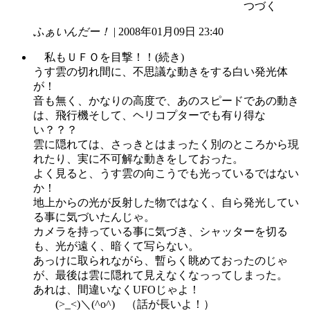
つづく
ふぁいんだー！
| 2008年01月09日 23:40
私もＵＦＯを目撃！！(続き)
うす雲の切れ間に、不思議な動きをする白い発光体
が！
音も無く、かなりの高度で、あのスピードであの動き
は、飛行機そして、ヘリコプターでも有り得な
い？？？
雲に隠れては、さっきとはまったく別のところから現
れたり、実に不可解な動きをしておった。
よく見ると、うす雲の向こうでも光っているではない
か！
地上からの光が反射した物ではなく、自ら発光してい
る事に気づいたんじゃ。
カメラを持っている事に気づき、シャッターを切る
も、光が遠く、暗くて写らない。
あっけに取られながら、暫らく眺めておったのじゃ
が、最後は雲に隠れて見えなくなっってしまった。
あれは、間違いなくUFOじゃよ！
(>_<)＼(^o^) （話が長いよ！）