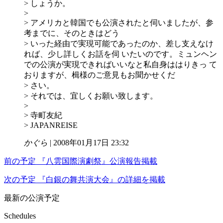
> しょうか。
>
> アメリカと韓国でも公演されたと伺いましたが、参
考までに、そのときはどう
> いった経由で実現可能であったのか、差し支えなけ
れば、少し詳しくお話を伺 いたいのです。ミュンヘン
での公演が実現できればいいなと私自身ははりきっ て
おりますが、楫様のご意見もお聞かせくだ
> さい。
> それでは、宜しくお願い致します。
>
> 寺町友紀
> JAPANREISE
かぐら
| 2008年01月17日 23:32
前の予定
『八雲国際演劇祭』公演報告掲載
次の予定
『白銀の舞共演大会』の詳細を掲載
最新の公演予定
Schedules