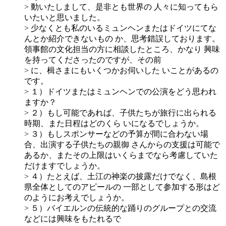
> 動いたしまして、是非とも世界の 人々に知ってもら
いたいと思いました。
> 少なくとも私のいるミュンヘンまたはドイツにてな
んとか紹介できないもの か、思考錯誤しております。
領事館の文化担当の方に相談したところ、かなり 興味
を持ってくださったのですが、その前
> に、楫さまにもいくつかお伺いした いことがあるの
です。
> １）ドイツまたはミュンヘンでの公演をどう思われ
ますか？
> ２）もし可能であれば、子供たちが旅行に出られる
時期、また日程はどのくら いになるでしょうか。
> ３）もしスポンサーなどの予算が間に合わない場
合、出演する子供たちの親御 さんからの支援は可能で
あるか、またその上限はいくらまでなら考慮していた
だけますでしょうか。
> ４）たとえば、土江の神楽の披露だけでなく、島根
県全体としてのアピールの 一部として参加する形はど
のようにお考えでしょうか。
> ５）バイエルンの伝統的な踊りのグループとの交流
などには興味をもたれるで