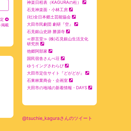
神楽日程表（KAGURAの杜）
石見神楽面・小林工房
(社)全日本郷土芸能協会
定
大田市民劇団 劇研『空』
を掲載
石見銀山史跡 勝源寺
≪群言堂≫ (株)石見銀山生活文化
研究所
他郷阿部家
国民宿舎さんべ荘
ゆうイングさわらび
大田市定住サイト『どがどが』
石東林業商会・企画室
大田市の地域の新着情報・DAYS
@tsuchie_kaguraさんのツイート