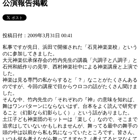
公演報告掲載
投稿日付：2009年3月31日 00:41
私事ですが先日、浜田で開催された「石見神楽楽校」という
のに参加してきました。
大元神楽伝承保存会の竹内先生の講義「六調子と八調子」と
石州和紙作りの見学、西村神楽社中による神楽講座と上演で
した。
神楽は見る専門の私からすると「？」なことがたくさんある
のですが、今回の講座で目からウロコの話がたくさん聞けま
した。
そんな中、竹内先生の「それぞれの『神』の意味を知れば、
舞はワンパターンにならないはず。台本をよく読んで研究す
ること（幻影なら幻影らしく）」という話がありました。
土江子ども神楽団のモットーは「楽しく」なので、そこまで
追求はしていないかもしれませんが、舞ってる最中の舞手の
頭の中は以前から私も気になっていたところです。皆さん、
いつも何を考えながら舞ってますか？（考えてるヒマなんて