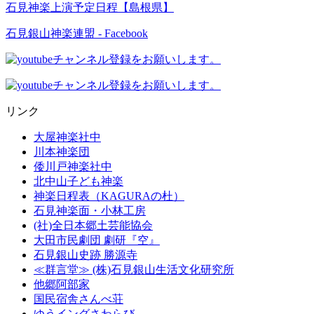
石見神楽上演予定日程【島根県】
石見銀山神楽連盟 - Facebook
リンク
大屋神楽社中
川本神楽団
倭川戸神楽社中
北中山子ども神楽
神楽日程表（KAGURAの杜）
石見神楽面・小林工房
(社)全日本郷土芸能協会
大田市民劇団 劇研『空』
石見銀山史跡 勝源寺
≪群言堂≫ (株)石見銀山生活文化研究所
他郷阿部家
国民宿舎さんべ荘
ゆうイングさわらび