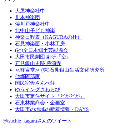
大屋神楽社中
川本神楽団
倭川戸神楽社中
北中山子ども神楽
神楽日程表（KAGURAの杜）
石見神楽面・小林工房
(社)全日本郷土芸能協会
大田市民劇団 劇研『空』
石見銀山史跡 勝源寺
≪群言堂≫ (株)石見銀山生活文化研究所
他郷阿部家
国民宿舎さんべ荘
ゆうイングさわらび
大田市定住サイト『どがどが』
石東林業商会・企画室
大田市の地域の新着情報・DAYS
@tsuchie_kaguraさんのツイート