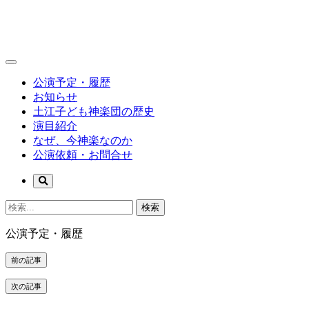
公演予定・履歴
お知らせ
土江子ども神楽団の歴史
演目紹介
なぜ、今神楽なのか
公演依頼・お問合せ
検索
公演予定・履歴
前の記事
次の記事