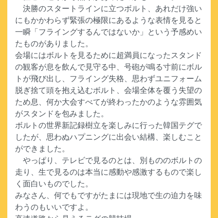
決勝のスタートラインに立つボルト、あれだけ強い
にもかかわらず緊張の極限にあるような表情を見ると
一瞬「フライングするんではないか」という予感めい
たものがありました。
会場にはボルトを見るために超満員になったスタンド
の観客が息を飲んで見守る中、号砲が鳴る寸前にボル
トが飛び出し、フライング失格、思わずユニフォーム
脱ぎ捨て頭を抱え込むボルト、会場全体を覆う失望の
ため息、何か大会すべてが終わったかのような雰囲気
がスタンドを包みました。
ボルトの世界新記録樹立を楽しみに行った韓国テグで
したが、思わぬハプニングに出会い結構、楽しむこと
ができました。
やっぱり、テレビで見るのとは、別もののボルトの
走り、生で見るのは本当に感動や感激するもので楽し
く面白いものでした。
みなさん、何でもですがたまには現地で生の迫力を味
わうのもいいですよ。