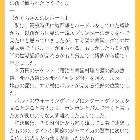
の前で観られたそうですよ！
—
【かぐらさんのレポート】
私は、高校時代に短距離とハードルをしていた経験
から、以前から世界の一流スプリンターの走りを生で
見たいと思っていましたが、すぐ隣の韓国テグでの世
界大会で「ボルト」が見られる。もしかしたら９秒前
半の世界記録が見れるかもと飛んで（博多から船で）
行きました。
２万円のチケット（宿泊と韓国料理と酒の飲み放
題、食べ放題の夕食バイキング付）を購入、スタート
地点の席は、すぐ横にボルトが見える絶好の位置でし
た。
ボルトのウォーミングアップにスタートダッシュを
見ると走ると言うより、ポンポンと飛んで行くと言っ
た方が良いような人間離れした走りでした。
準決勝は、７０Ｍ付近から軽く流して１着で通過し
たものの、タイムは同僚のジャマイカの選手に次いで
２位この辺りから焦りがあったのかも・・・。