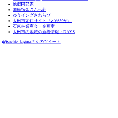
他郷阿部家
国民宿舎さんべ荘
ゆうイングさわらび
大田市定住サイト『どがどが』
石東林業商会・企画室
大田市の地域の新着情報・DAYS
@tsuchie_kaguraさんのツイート