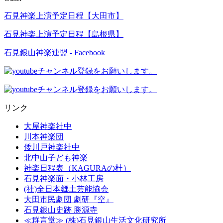
石見神楽上演予定日程【大田市】
石見神楽上演予定日程【島根県】
石見銀山神楽連盟 - Facebook
リンク
大屋神楽社中
川本神楽団
倭川戸神楽社中
北中山子ども神楽
神楽日程表（KAGURAの杜）
石見神楽面・小林工房
(社)全日本郷土芸能協会
大田市民劇団 劇研『空』
石見銀山史跡 勝源寺
≪群言堂≫ (株)石見銀山生活文化研究所