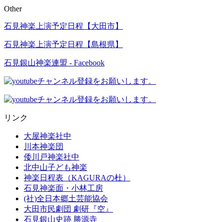
Other
石見神楽上演予定日程【大田市】
石見神楽上演予定日程【島根県】
石見銀山神楽連盟 - Facebook
リンク
大屋神楽社中
川本神楽団
倭川戸神楽社中
北中山子ども神楽
神楽日程表（KAGURAの杜）
石見神楽面・小林工房
(社)全日本郷土芸能協会
大田市民劇団 劇研『空』
石見銀山史跡 勝源寺