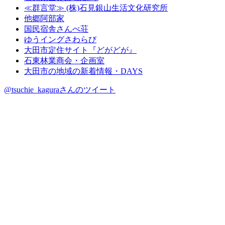
≪群言堂≫ (株)石見銀山生活文化研究所
他郷阿部家
国民宿舎さんべ荘
ゆうイングさわらび
大田市定住サイト『どがどが』
石東林業商会・企画室
大田市の地域の新着情報・DAYS
@tsuchie_kaguraさんのツイート