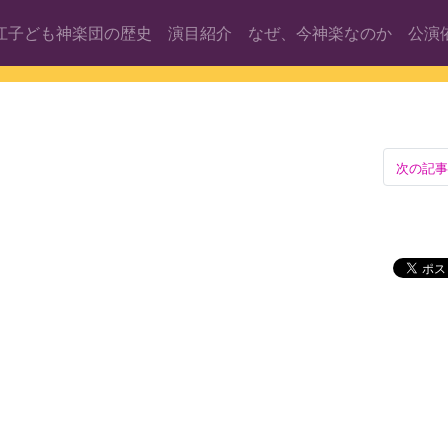
江子ども神楽団の歴史
演目紹介
なぜ、今神楽なのか
公演
次の記事