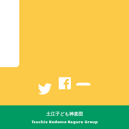
土江子ども神楽団
Tsuchie Kodomo Kagura Group