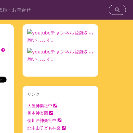
依頼・お問合せ
リンク
大屋神楽社中
川本神楽団
倭川戸神楽社中
北中山子ども神楽