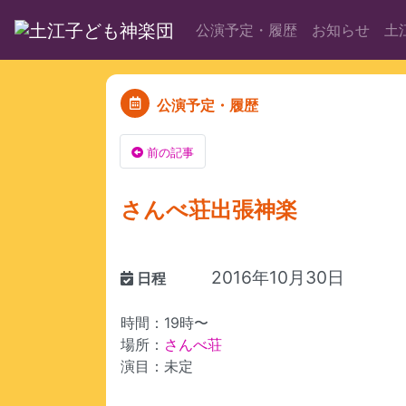
公演予定・履歴
お知らせ
土
公演予定・履歴
前の記事
さんべ荘出張神楽
2016年10月30日
日程
時間：19時〜
場所：
さんべ荘
演目：未定