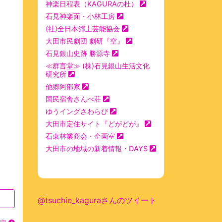
神楽日程表（KAGURAの杜）
石見神楽面・小林工房
(社)全日本郷土芸能協会
大田市民劇団 劇研『空』
石見銀山史跡 勝源寺
≪群言堂≫ (株)石見銀山生活文化
研究所
他郷阿部家
国民宿舎さんべ荘
ゆうイングさわらび
大田市定住サイト『どがどが』
石東林業商会・企画室
大田市の地域の新着情報・DAYS
@tsuchie_kaguraさんのツイート