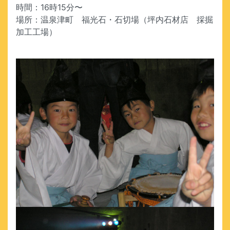
時間：16時15分〜
場所：温泉津町 福光石・石切場（坪内石材店 採掘
加工工場）