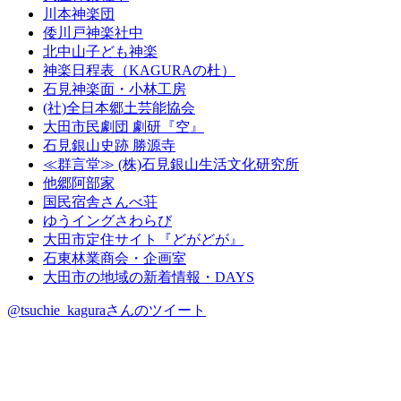
川本神楽団
倭川戸神楽社中
北中山子ども神楽
神楽日程表（KAGURAの杜）
石見神楽面・小林工房
(社)全日本郷土芸能協会
大田市民劇団 劇研『空』
石見銀山史跡 勝源寺
≪群言堂≫ (株)石見銀山生活文化研究所
他郷阿部家
国民宿舎さんべ荘
ゆうイングさわらび
大田市定住サイト『どがどが』
石東林業商会・企画室
大田市の地域の新着情報・DAYS
@tsuchie_kaguraさんのツイート