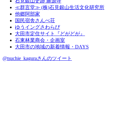
石見銀山史跡 勝源寺
≪群言堂≫ (株)石見銀山生活文化研究所
他郷阿部家
国民宿舎さんべ荘
ゆうイングさわらび
大田市定住サイト『どがどが』
石東林業商会・企画室
大田市の地域の新着情報・DAYS
@tsuchie_kaguraさんのツイート