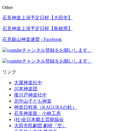
Other
石見神楽上演予定日程【大田市】
石見神楽上演予定日程【島根県】
石見銀山神楽連盟 - Facebook
リンク
大屋神楽社中
川本神楽団
倭川戸神楽社中
北中山子ども神楽
神楽日程表（KAGURAの杜）
石見神楽面・小林工房
(社)全日本郷土芸能協会
大田市民劇団 劇研『空』