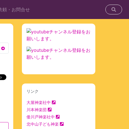
依頼・お問合せ
リンク
大屋神楽社中
川本神楽団
倭川戸神楽社中
北中山子ども神楽