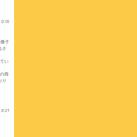
0:15
同冊子
るさ
してい
との両
おり
0:21