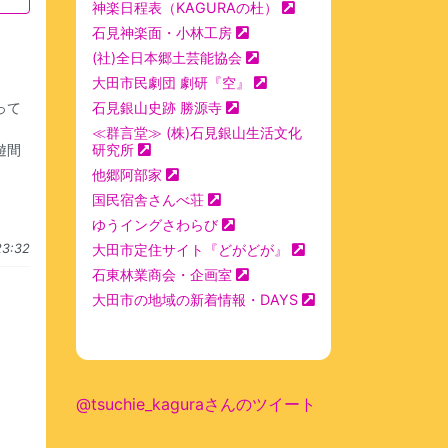
神楽日程表（KAGURAの杜）
石見神楽面・小林工房
(社)全日本郷土芸能協会
大田市民劇団 劇研『空』
って
石見銀山史跡 勝源寺
≪群言堂≫ (株)石見銀山生活文化
遊間
研究所
他郷阿部家
国民宿舎さんべ荘
ゆうイングさわらび
3:32
大田市定住サイト『どがどが』
石東林業商会・企画室
大田市の地域の新着情報・DAYS
@tsuchie_kaguraさんのツイート