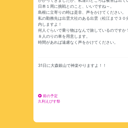
かかってきましたが、私達のところは被害は出て
日本１周に挑戦とのこと、いいですね～。
島根に立寄りの時は是非、声をかけてください。
私の勤務先は出雲大社のある出雲（松江まで３０
内しますよ！
何人ぐらいで乗り物はなんで旅しているのですか
８人のりの車を用意します。
時間があれば遠慮なく声をかけてください。
31日に大森銀山で神楽やりますよ！！
前の予定
久利えびす祭