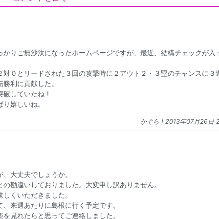
っかりご無沙汰になったホームページですが、最近、結構チェックが入
２対０とリードされた３回の攻撃時に２アウト２・３塁のチャンスに３
転勝利に貢献した。
突破していたね！
ぱり嬉しいね。
かぐら
| 2013年07月26日 2
が、大丈夫でしょうか。
との勘違いしておりました。大変申し訳ありません。
味しくいただきました。
て、来週あたりに島根に行く予定です。
楽を見れたらと思ってご連絡しました。