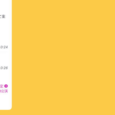
て案
0:24
0:26
定
舞公演