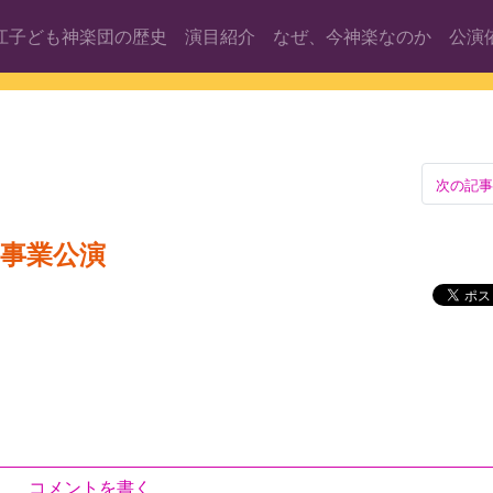
江子ども神楽団の歴史
演目紹介
なぜ、今神楽なのか
公演
次の記事
事業公演
コメントを書く