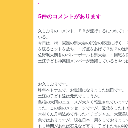
5件のコメントがあります
久しぶりのコメント、ＦＢが流行するにつれてす
いる。
今日は、楫 憲護の県大会の試合の応援に行く、
を破るヒットを放ち、１打点をあげて３対２の逆
佐野颯太朗君のバレーボールも県大会、１回戦を
土江子ども神楽団メンバーが活躍しているとやっ
お久しぶりです。
昨年ベトナムで、お世話になりました鎌田です。
土江の子ども達は元気でしょうか。
島根の大雨のニュースが大きく報道されています
また、この前のメッセージですが、返信をしたも
木村くん丹精込めて作ったイチゴジャム、大変美
急ではありますが、現在日本一周をしておりまし
もし時間があれば石見など寄り、子どもたちの神