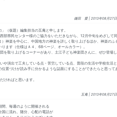
鎌田 愛
| 2013年08月27日 
力」（仮題）編集担当の五庵と申します。
根県西部県民センター様のご協力をいただきながら、12月中旬をめざして
ま）神楽を中心に、中国地方の神楽を詳しく取り上げるほか、神楽のふ
いります（仕様はＡ４、68ページ、オールカラー）。
神楽団を取り上げるコーナーがあり、土江子ども神楽団さんに、ぜひ登場
や舞いや演出で工夫している点・苦労している点、普段の生活や学校生活
の位置づけが読み手に分かるような誌面にすることができたらと思って
ただければと思います。
五庵
| 2013年08月27日 
期間、毎週のように開催される
全国に流れ、随分、心配の電話が